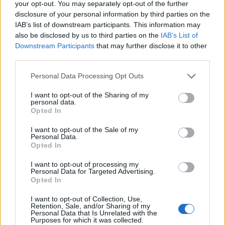
a) a szállodákban,
your opt-out. You may separately opt-out of the further
b) az üdülőkben,
disclosure of your personal information by third parties on the
c) a diákotthonokban,
IAB’s list of downstream participants. This information may
d) a munkás- és tömegszállásokon,
also be disclosed by us to third parties on the
IAB’s List of
e) minden más olyan helyen, ahol a lakók gyakorta
Downstream Participants
that may further disclose it to other
cserélődnek.
third parties.
Használt textíliát (ruhaneműt, ágyneműt, takarót,
Please note that this website/app uses one or more Google
Personal Data Processing Opt Outs
matracot), bútort, képet stb. csak rovarmentes
services and may gather and store information including but
állapotban szabad eladni vagy forgalomba hozni.
not limited to your visit or usage behaviour. You may click to
I want to opt-out of the Sharing of my
Használt holmik vételével és eladásával foglalkozó
personal data.
grant or deny consent to Google and its third-party tags to
Opted In
jogi és természetes személyek az általuk forgalomba
use your data for below specified purposes in below Google
hozott tárgyak, illetőleg a tárgyakat szállító
consent section.
I want to opt-out of the Sale of my
járművek rovarmentesítéséről gondoskodni
Personal Data.
kötelesek.
Opted In
I want to opt-out of processing my
Épületbontásból származó faanyagot (ajtó- és
Personal Data for Targeted Advertising.
ablaktokot, fal- és padlóburkoló anyagot stb.) csak
Opted In
hat hónapig tartó, üres, használaton kívül álló
helyiségben történő tárolás, illetőleg hatásos
I want to opt-out of Collection, Use,
Retention, Sale, and/or Sharing of my
rovarmentesítés után szabad forgalomba hozni."
Personal Data that Is Unrelated with the
Purposes for which it was collected.