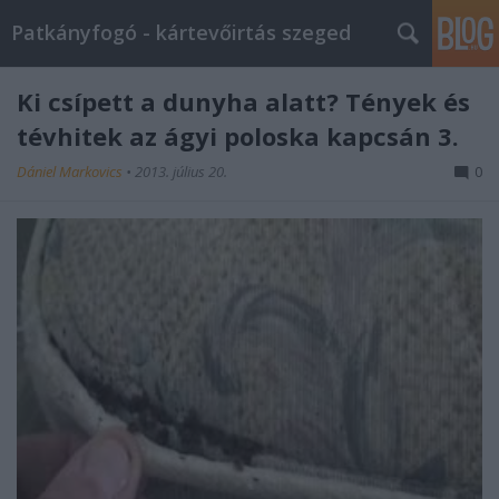
Patkányfogó - kártevőirtás szeged
Ki csípett a dunyha alatt? Tények és
tévhitek az ágyi poloska kapcsán 3.
Dániel Markovics
•
2013. július 20.
0