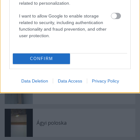
related to personalization.
I want to allow Google to enable storage
related to security, including authentication
Címkék:
ágyi poloska
Szeged
Bács-Kiskun
Csongrád
Békés
functionality and fraud prevention, and other
Jász-Nagykun-Szolnok
ágyi poloska irtás
kártevőírtás
user protection.
CONFIRM
Ajánlott bejegyzések:
Data Deletion
Data Access
Privacy Policy
Ágyi poloska fertőzés
Ágyi poloska