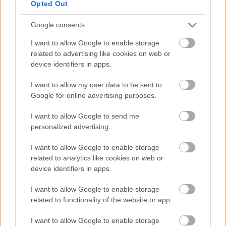
Opted Out
Tehát, a frissen vásárolt használt dolgokat,
pihentessük hat hónapig olyan helyen ahol az
Google consents
esetlegesen benne lévő ágyi poloska, a karantén idő
alatt éhen pusztul! Használt ruha vásárlásakor,
I want to allow Google to enable storage
hatékony módszer az esetlegesen benne lévő, ágyi
related to advertising like cookies on web or
poloska maradéktalan elpusztítására ruha 60
device identifiers in apps.
Celsius fokos vízben történő mosása.
I want to allow my user data to be sent to
Ha fent vázolt dolgokra oda figyeltünk, az esetek
Google for online advertising purposes.
többségében megelőzhettük, hogy az ágyi poloska
I want to allow Google to send me
megtelepedjék környezetünkben. Napjainkban
personalized advertising.
azonban, az ágyi poloska populáció robbanásszerű
terjeszkedésbe kezdett. Ennek okaira, következő
I want to allow Google to enable storage
cikkünkben térünk ki.
related to analytics like cookies on web or
device identifiers in apps.
Markovics Kálmán
Egészségügyi gázmester
I want to allow Google to enable storage
70/512-74-81
related to functionality of the website or app.
http://www.patkanyfogo.hu/
I want to allow Google to enable storage