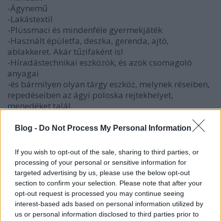
-Ágynemű
-Lakástextil
-Plüssmaci és mindenféle gyermekjáték
-Használt épületfa, deszka, gerenda, ajtó,
ablakkeret. Akár tűzifaként is!
-Híradástechnikai eszközök, és azok csomagoló
anyagai
-és bármilyen olyan tárgy eszköz, melynek réseiben,
repedéseiben az ágyi poloska rejtekhelyet,
menedéket talál.
A 18/1998 (VI.3) NM rendelet 4-es számú melléklete
Blog -
Do Not Process My Personal Information
5-ös pontja, alábbi rendelkezésének betartása igen
hatékonyan elejét vette az ágyi poloska járványszerű
If you wish to opt-out of the sale, sharing to third parties, or
terjedésének:
processing of your personal or sensitive information for
targeted advertising by us, please use the below opt-out
"Az ágyi poloska megtelepedésének és
section to confirm your selection. Please note that after your
elszaporodásának megelőzése érdekében évente
opt-out request is processed you may continue seeing
legalább két alkalommal irtószeres kezelést kell
interest-based ads based on personal information utilized by
végezni:
us or personal information disclosed to third parties prior to