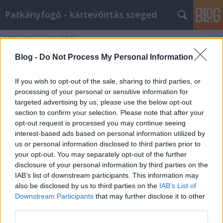
Patkányfogó - kártevőirtás szeged
Címkék
»
HACCP
Blog -
Do Not Process My Personal Information
Ki csipett a dunyha alatt 4. Tények
és tévhitek az ágyi poloska kapcsán.
If you wish to opt-out of the sale, sharing to third parties, or
processing of your personal or sensitive information for
Dániel Markovics
•
2013. augusztus 08.
0
targeted advertising by us, please use the below opt-out
section to confirm your selection. Please note that after your
opt-out request is processed you may continue seeing
Miért minket csíp az ágyi poloska? Ezt bizony a
interest-based ads based on personal information utilized by
fejlődéstörténeti őseinknek köszönhetjük.
us or personal information disclosed to third parties prior to
Barlanglakó őseink, a szintén ott lakó denevéreken
your opt-out. You may separately opt-out of the further
élősködő poloskákkal kerültek kapcsolatba. Ezek
disclosure of your personal information by third parties on the
egy némelyike az emberre specializálódott. Így hát
IAB’s list of downstream participants. This information may
az ágyi poloska mindnyájunk…
also be disclosed by us to third parties on the
IAB’s List of
Kártevőirtás Szeged területén
Downstream Participants
that may further disclose it to other
third parties.
http://www.patkanyfogo.hu/